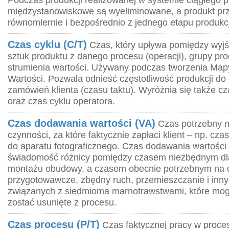
międzystanowiskowe są wyeliminowane, a produkt pr
równomiernie i bezpośrednio z jednego etapu produkc
Czas cyklu (C/T)
Czas, który upływa pomiędzy wyjś
sztuk produktu z danego procesu (operacji), grupy pr
strumienia wartości. Używany podczas tworzenia Map
Wartości. Pozwala odnieść częstotliwość produkcji do 
zamówień klienta (czasu taktu). Wyróżnia się także c
oraz czas cyklu operatora.
Czas dodawania wartości (VA)
Czas potrzebny 
czynności, za które faktycznie zapłaci klient – np. c
do aparatu fotograficznego. Czas dodawania wartośc
świadomość różnicy pomiędzy czasem niezbędnym dl
montażu obudowy, a czasem obecnie potrzebnym na 
przygotowawcze, zbędny ruch, przemieszczanie i inn
związanych z siedmioma marnotrawstwami, które mog
zostać usunięte z procesu.
Czas procesu (P/T)
Czas faktycznej pracy w proces