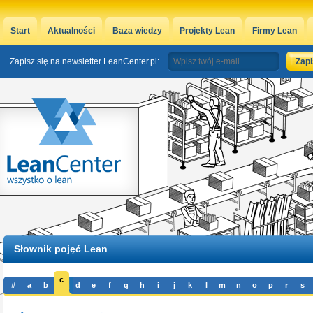
Start
Aktualności
Baza wiedzy
Projekty Lean
Firmy Lean
Zapisz się na newsletter LeanCenter.pl:
Słownik pojęć Lean
c
#
a
b
d
e
f
g
h
i
j
k
l
m
n
o
p
r
s