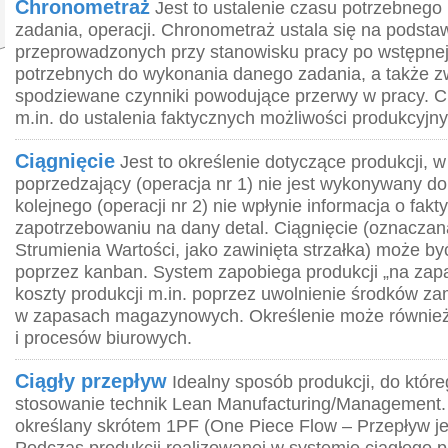
Chronometraż
Jest to ustalenie czasu potrzebnego
zadania, operacji. Chronometraż ustala się na podst
przeprowadzonych przy stanowisku pracy po wstępnej 
potrzebnych do wykonania danego zadania, a także z
spodziewane czynniki powodujące przerwy w pracy. C
m.in. do ustalenia faktycznych możliwości produkcyjny
Ciągnięcie
Jest to określenie dotyczące produkcji, w
poprzedzający (operacja nr 1) nie jest wykonywany do
kolejnego (operacji nr 2) nie wpłynie informacja o fak
zapotrzebowaniu na dany detal. Ciągnięcie (oznacza
Strumienia Wartości, jako zawinięta strzałka) może by
poprzez kanban. System zapobiega produkcji „na zap
koszty produkcji m.in. poprzez uwolnienie środków z
w zapasach magazynowych. Określenie może również
i procesów biurowych.
Ciągły przepływ
Idealny sposób produkcji, do które
stosowanie technik Lean Manufacturing/Management.
określany skrótem 1PF (One Piece Flow – Przepływ jed
Podczas produkcji realizowanej w systemie ciągłego 