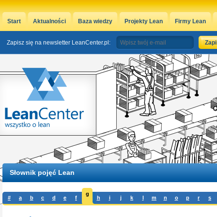
Start
Aktualności
Baza wiedzy
Projekty Lean
Firmy Lean
Zapisz się na newsletter LeanCenter.pl:
Słownik pojęć Lean
g
#
a
b
c
d
e
f
h
i
j
k
l
m
n
o
p
r
s