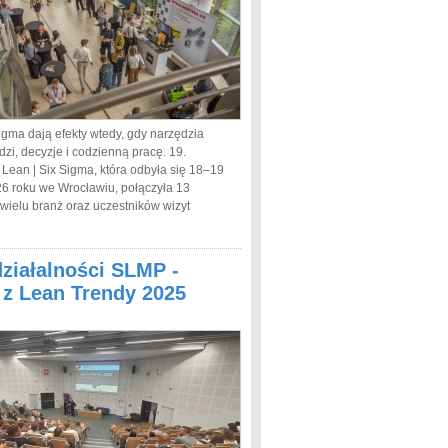
igma dają efekty wtedy, gdy narzędzia
dzi, decyzje i codzienną pracę. 19.
 Lean | Six Sigma, która odbyła się 18–19
6 roku we Wrocławiu, połączyła 13
 wielu branż oraz uczestników wizyt
działalności SLMP -
a z Lean Trendy 2025