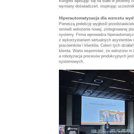
Kongres wpisując się na stałe w jesienny 
wymiany doświadczeń, inspirując uczestnik
Hiperautomatyzacja dla wzrostu wyd
Pierwszą prelekcję wygłosili przedstawicie
omówili wdrożenie nowej, zintegrowanej pl
systemy. Firma wprowadza hiperautomatyza
z wykorzystaniem wirtualnych asystentów 
pracowników i klientów. Celem tych działań
klienta. Warto wspomnieć, że wdrożono m.
a robotyzacja procesów produkcyjnych jest
systemowych.