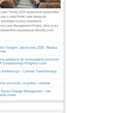
 Lean Trendy 2025 wydarzenie pasjonatów
Lean z całej Polski, była okazją do
 dziesiątej rocznicy powstania
nia Lean Management Polska, które przez
nsekwentnie popularyzuje filozofię Lean
lski Kongres Jakościowy 2025: Wiedza.
znes.
ne podejście do doskonalenia procesów
 IX Europejskiego Kongresu Lean
a Konferencja – Cyfrowa Transformacja
enie procesów, zespołów i robotów
z Toyota Change Management – we
ganta zmian