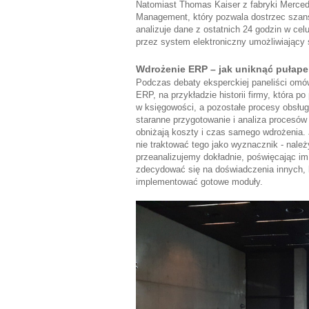
Natomiast Thomas Kaiser z fabryki Merce
Management, który pozwala dostrzec szan
analizuje dane z ostatnich 24 godzin w cel
przez system elektroniczny umożliwiający 
Wdrożenie ERP – jak uniknąć pułape
Podczas debaty eksperckiej paneliści omó
ERP, na przykładzie historii firmy, która 
w księgowości, a pozostałe procesy obsług
staranne przygotowanie i analiza procesów
obniżają koszty i czas samego wdrożenia. 
nie traktować tego jako wyznacznik - nale
przeanalizujemy dokładnie, poświęcając i
zdecydować się na doświadczenia innych, k
implementować gotowe moduły.