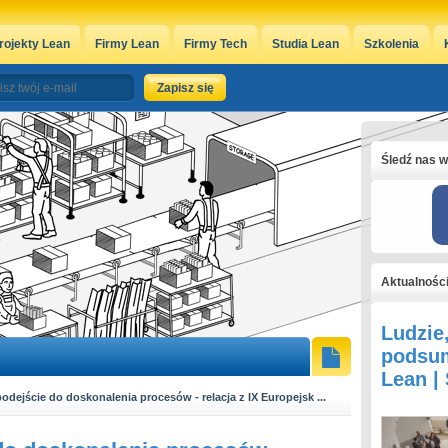
rojekty Lean
Firmy Lean
Firmy Tech
Studia Lean
Szkolenia
Śledź nas w
Aktualnośc
Ludzie
podsum
Lean |
dejście do doskonalenia procesów - relacja z IX Europejsk ...