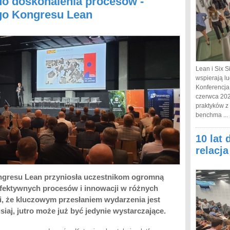
o doskonalenia procesów -
ego Kongresu Lean
Lean i Six S
wspierają lu
Konferencja
czerwca 202
praktyków z
benchma ...
10 lat 
relacj
ngresu Lean przyniosła uczestnikom ogromną
fektywnych procesów i innowacji w różnych
i, że kluczowym przesłaniem wydarzenia jest
isiaj, jutro może już być jedynie wystarczające.