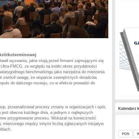
krótkoterminowej
awił wyzwania, jakie stoją przed firmami zajmującymi się
st Ultra-FMCG, ze względu na krótki okres przydatności
e wiarygodnego benchmarkingu jako narzędzia do mierzenia
nt zwrócił uwagę, że wsparcie zewnętrznych doradców,
mpuls do dalszego rozwoju, co w efekcie prowadzi do
up, przeanalizował procesy zmiany w organizacjach i opór,
Kalendarz k
 jest obecna każdego dnia, a jednym z najlepszych
anne przygotowanie procesu. Wskazał na konieczność
 mierzonego między innymi liczbą zgłaszanych inicjatyw
blach.
PON