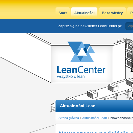
Start
Aktualności
Baza wiedzy
P
Zapisz się na newsletter LeanCenter.pl:
Aktualności Lean
Strona główna
>
Aktualności Lean
>
Nowoczesne po