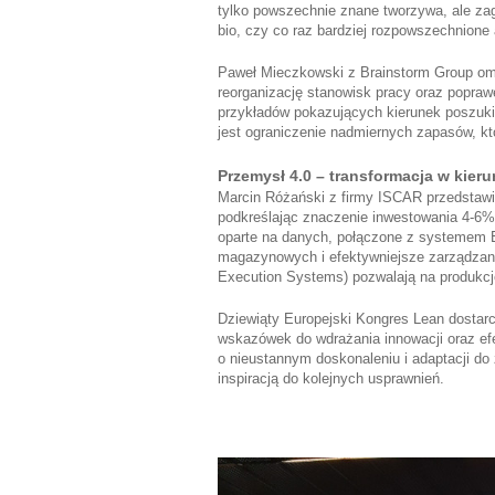
tylko powszechnie znane tworzywa, ale za
bio, czy co raz bardziej rozpowszechnione
Paweł Mieczkowski z Brainstorm Group omó
reorganizację stanowisk pracy oraz popraw
przykładów pokazujących kierunek poszuki
jest ograniczenie nadmiernych zapasów, 
Przemysł 4.0 – transformacja w kier
Marcin Różański z firmy ISCAR przedstawił
podkreślając znaczenie inwestowania 4-6%
oparte na danych, połączone z systemem E
magazynowych i efektywniejsze zarządzan
Execution Systems) pozwalają na produkcj
Dziewiąty Europejski Kongres Lean dostar
wskazówek do wdrażania innowacji oraz ef
o nieustannym doskonaleniu i adaptacji d
inspiracją do kolejnych usprawnień.