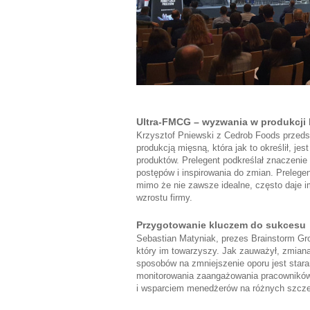
Ultra-FMCG – wyzwania w produkcji 
Krzysztof Pniewski z Cedrob Foods przedst
produkcją mięsną, która jak to określił, je
produktów. Prelegent podkreślał znaczeni
postępów i inspirowania do zmian. Prelege
mimo że nie zawsze idealne, często daje i
wzrostu firmy.
Przygotowanie kluczem do sukcesu
Sebastian Matyniak, prezes Brainstorm Gro
który im towarzyszy. Jak zauważył, zmiana
sposobów na zmniejszenie oporu jest star
monitorowania zaangażowania pracowników,
i wsparciem menedżerów na różnych szcze