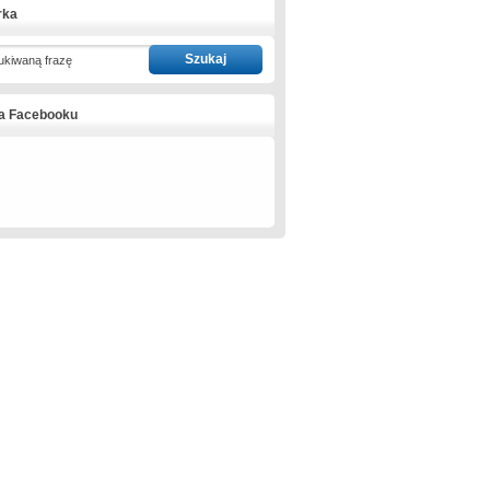
rka
ukiwaną frazę
na Facebooku