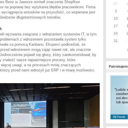
des Benz w Jaworze omówił znaczenie Shopfloor
27
se na poprawę bez wytykania błędów pracownikom. Firma
3
u wyciągnięcia wniosków na przyszłość, co wspierane jest
śledzenie długoterminowych trendów.
10
17
k
24
wili wyzwania związane z wdrażaniem systemów IT, w tym
po problemach z wdrożeniem pozostawiła system tylko
31
iwała za pomocą Kanbanu. Eksperci podkreślali, że
 przed wdrożeniem mogą zająć nawet rok, ale znacznie
Jednocześnie pojawił się głosy, który zarekomendował, by
ży znaleźć nasze najważniejsze procesy, które
m więcej uwagi, a na procesach mniej znaczących
Patronujem
tórzy przed nami wdrożyli już ERP i w miarę możliwości