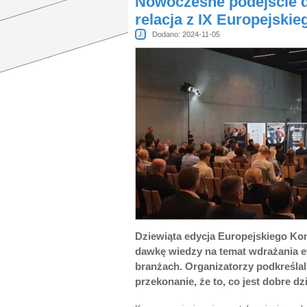
Nowoczesne podejście d
relacja z IX Europejski
Dodano: 2024-11-05
Dziewiąta edycja Europejskiego Ko
dawkę wiedzy na temat wdrażania e
branżach. Organizatorzy podkreślal
przekonanie, że to, co jest dobre dz