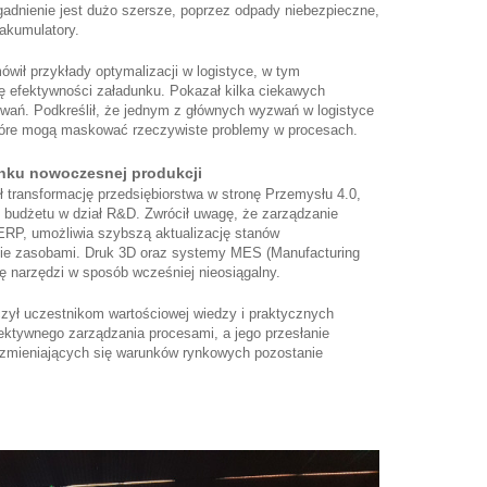
gadnienie jest dużo szersze, poprzez odpady niebezpieczne,
 akumulatory.
wił przykłady optymalizacji w logistyce, w tym
ę efektywności załadunku. Pokazał kilka ciekawych
wań. Podkreślił, że jednym z głównych wyzwań w logistyce
które mogą maskować rzeczywiste problemy w procesach.
unku nowoczesnej produkcji
 transformację przedsiębiorstwa w stronę Przemysłu 4.0,
 budżetu w dział R&D. Zwrócił uwagę, że zarządzanie
RP, umożliwia szybszą aktualizację stanów
ie zasobami. Druk 3D oraz systemy MES (Manufacturing
ę narzędzi w sposób wcześniej nieosiągalny.
czył uczestnikom wartościowej wiedzy i praktycznych
ektywnego zarządzania procesami, a jego przesłanie
o zmieniających się warunków rynkowych pozostanie