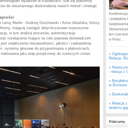
harmonogram wydarzeń w Katowicach, stał się platformą
ów do nieustannego doskonalenia swoich metod i strategii.
Konferencja
ajności
i praktyków 
le Leroy Merlin - Andrzej Grochowski i Anna Uklańska, którzy
świętowania
atformy, mającej zastąpić dotychczasowe rozproszone
Stowarzysze
cję, w tym analizę procesów, automatyzację
ten czas ko
oraz rozwiązania mające na celu poprawę doświadczeń
w Polsc ...
 jest zwiększenie niezawodności, jakości i zadowolenia
in. systemy głosowe do przypominania o płatnościach,
 traktowana jako etap przejściowy do szerszych zmian
» Ogólnopo
Relacje. Bi
» Nowoczes
- relacja z
» Bezpłatn
w Biznesie
» Doskonal
» Relacja 
wnętrzu gi
Polecamy