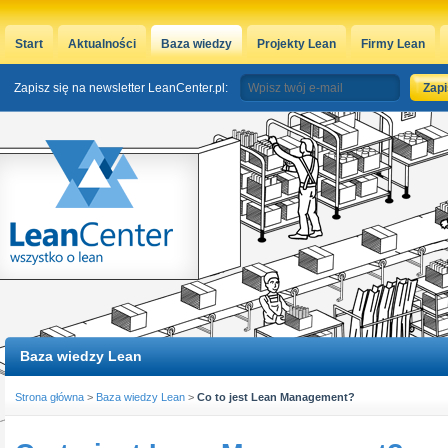
Start
Aktualności
Baza wiedzy
Projekty Lean
Firmy Lean
Zapisz się na newsletter LeanCenter.pl:
Baza wiedzy Lean
Strona główna
>
Baza wiedzy Lean
>
Co to jest Lean Management?