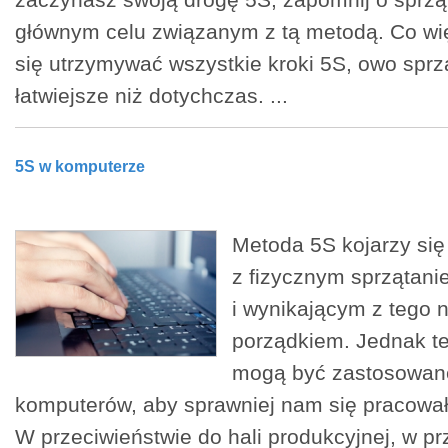
zaczynasz swoją drogę 5S, zapomnij o sprząt
głównym celu związanym z tą metodą. Co więc
się utrzymywać wszystkie kroki 5S, owo sprzą
łatwiejsze niż dotychczas. ...
5S w komputerze
Metoda 5S kojarzy si
z fizycznym sprzątani
i wynikającym z tego
porządkiem. Jednak t
mogą być zastosowan
komputerów, aby sprawniej nam się pracował
W przeciwieństwie do hali produkcyjnej, w pr