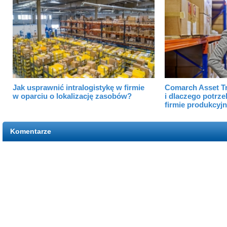
Jak usprawnić intralogistykę w firmie
Comarch Asset Tr
w oparciu o lokalizację zasobów?
i dlaczego potrze
firmie produkcyjn
Komentarze