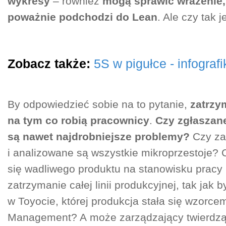
wykresy
– również
mogą sprawić wrażenie,
poważnie podchodzi do Lean
. Ale czy tak j
Zobacz także:
5S w pigułce - infografi
By odpowiedzieć sobie na to pytanie,
zatrzy
na tym co robią pracownicy
.
Czy zgłaszan
są nawet najdrobniejsze problemy?
Czy za
i analizowane są wszystkie mikroprzestoje? 
się wadliwego produktu na stanowisku pracy
zatrzymanie całej linii produkcyjnej, tak jak b
w Toyocie, której produkcja stała się wzorce
Management? A może zarządzający twierdzą