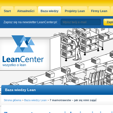
Start
Aktualności
Baza wiedzy
Projekty Lean
Firmy Lean
Zapisz się na newsletter LeanCenter.pl:
Baza wiedzy Lean
Strona główna
>
Baza wiedzy Lean
>
7 marnotrawstw – jak się nimi zająć