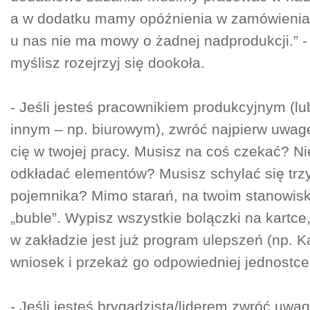
a w dodatku mamy opóźnienia w zamówienia
u nas nie ma mowy o żadnej nadprodukcji.” - j
myślisz rozejrzyj się dookoła.
- Jeśli jesteś pracownikiem produkcyjnym (lu
innym – np. biurowym), zwróć najpierw uwagę 
cię w twojej pracy. Musisz na coś czekać? N
odkładać elementów? Musisz schylać się trzy
pojemnika? Mimo starań, na twoim stanowisk
„buble”. Wypisz wszystkie bolączki na kartce, 
w zakładzie jest już program ulepszeń (np. K
wniosek i przekaż go odpowiedniej jednostce
- Jeśli jesteś brygadzistą/liderem zwróć uwa