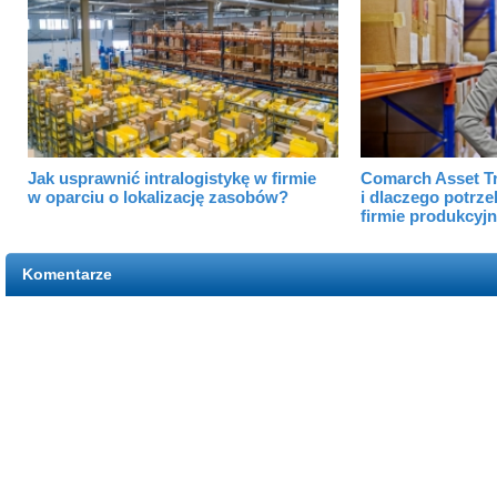
Jak usprawnić intralogistykę w firmie
Comarch Asset Tr
w oparciu o lokalizację zasobów?
i dlaczego potrze
firmie produkcyjn
Komentarze