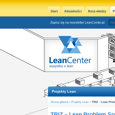
Start
Aktualności
Baza wiedzy
P
Zapisz się na newsletter LeanCenter.pl:
Projekty Lean
Strona główna
>
Projekty Lean
>
TRIZ – Lean Prob
TRIZ – Lean Problem So