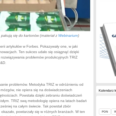
 pakują się do kartonów (materiał z
Webinarium
)
serii artykułów w Forbes. Pokazywały one, w jaki
owacjach. Ten sukces udało się osiągnąć dzięki
o rozwiązywania problemów produkcyjnych TRIZ
R&D.
ywanie problemów. Metodyka TRIZ w odróżnieniu od
 mózgów, nie opiera się na doświadczeniach
Kalendarz k
jętnościach. Powstała dzięki zebraniu doświadczeń
cisłym. TRIZ swą metodologię opiera na latach badań
eśniej na całym świecie. Tak powstał zbiór
ę okazało, powtarzały się w różnych branżach. W ten
PON