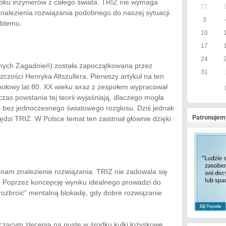
bku inżynierów z całego świata. TRIZ nie wymaga
27
nalezienia rozwiązania podobnego do naszej sytuacji
3
oblemu.
10
17
24
nych Zagadnień) została zapoczątkowana przez
31
czości Henryka Altszullera. Pierwszy artykuł na ten
połowy lat 80. XX wieku wraz z zespołem wypracował
zas powstania tej teorii wyjaśniają, dlaczego mogła
ci bez jednoczesnego światowego rozgłosu. Dziś jednak
Patronujem
zi TRIZ. W Polsce temat ten zaistniał głównie dzięki
nam znalezienie rozwiązania. TRIZ nie zadowala się
. Poprzez koncepcję wyniku idealnego prowadzi do
„rozbroić” mentalną blokadę, gdy dobre rozwiązanie
czącym zlecenia na puste w środku kulki łożyskowe.