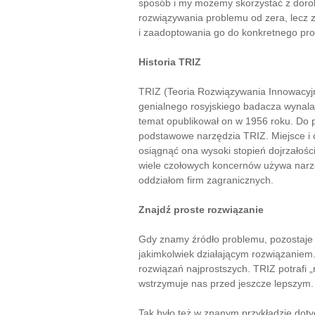
sposób i my możemy skorzystać z doro
rozwiązywania problemu od zera, lecz z
i zaadoptowania go do konkretnego pr
Historia TRIZ
TRIZ (Teoria Rozwiązywania Innowacyj
genialnego rosyjskiego badacza wynalaz
temat opublikował on w 1956 roku. Do 
podstawowe narzędzia TRIZ. Miejsce i c
osiągnąć ona wysoki stopień dojrzałoś
wiele czołowych koncernów używa narzęd
oddziałom firm zagranicznych.
Znajdź proste rozwiązanie
Gdy znamy źródło problemu, pozostaje 
jakimkolwiek działającym rozwiązaniem
rozwiązań najprostszych. TRIZ potrafi 
wstrzymuje nas przed jeszcze lepszym.
Tak było też w znanym przykładzie doty