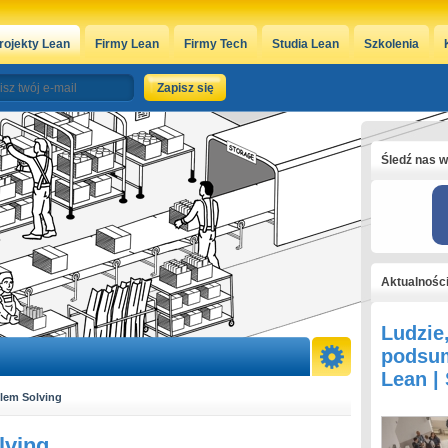
rojekty Lean
Firmy Lean
Firmy Tech
Studia Lean
Szkolenia
Śledź nas w
Aktualnośc
Ludzie
podsum
Lean |
lem Solving
lving