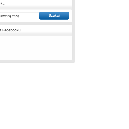
rka
ukiwaną frazę
na Facebooku