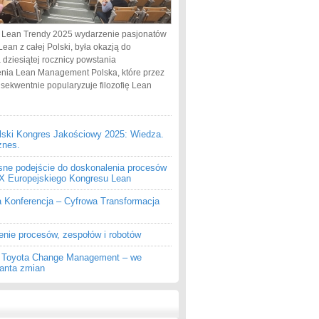
 Lean Trendy 2025 wydarzenie pasjonatów
Lean z całej Polski, była okazją do
 dziesiątej rocznicy powstania
nia Lean Management Polska, które przez
nsekwentnie popularyzuje filozofię Lean
lski Kongres Jakościowy 2025: Wiedza.
znes.
ne podejście do doskonalenia procesów
 IX Europejskiego Kongresu Lean
a Konferencja – Cyfrowa Transformacja
enie procesów, zespołów i robotów
z Toyota Change Management – we
ganta zmian