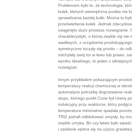
Problemem było to, że technologia, któ
kulek, których wewnętrzna pustka nie by
sprawdzania każdej kulki. Można to by
prześwietlania kulek. Jednak zdecydow
osiągnięto dużo prostsze rozwiązanie. 
charakterystyki, o której zwykle się nie 
wadliwych, z urządzenia produkującego
symetryczne toczyły się prosto – do od
odchylały swój tor w lewo lub prawo, 
wyniku idealnego, to jeden z silniejs
rozwiązań.
Innym przykładem pokazującym prostotę
temperatury reakcji chemicznej w obro
automatyce potrzebę dogrzewania reak
stopu, którego punkt Curie był równy p
indukcyjny przy reaktorze, który podgrz
temperatura minimalnie spadała poniżej
TRIZ potrafi odblokować umysły, by moż
zwykle umyka. Bo czy łatwo było wpaść
i zasilanie opiera się na użyciu grawitac