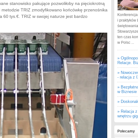
ane stanowisko pakujące pozwoliłoby na pięciokrotną
ęki metodzie TRIZ zmodyfikowano końcówkę przenośnika
Konferencja
a 60 tys.€. TRIZ w swojej naturze jest bardzo
i praktyków 
świętowania
Stowarzysze
ten czas ko
w Polsc ...
» Ogólnopo
Relacje. Bi
» Nowoczes
- relacja z
» Bezpłatn
w Biznesie
» Doskonal
» Relacja 
wnętrzu gi
Polecamy