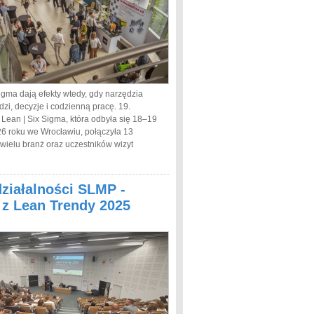
igma dają efekty wtedy, gdy narzędzia
dzi, decyzje i codzienną pracę. 19.
 Lean | Six Sigma, która odbyła się 18–19
6 roku we Wrocławiu, połączyła 13
 wielu branż oraz uczestników wizyt
działalności SLMP -
a z Lean Trendy 2025