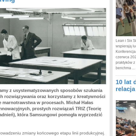
Lean i Six S
wspierają lu
Konferencja
czerwca 202
praktyków z
benchma ...
10 lat 
relacj
tamy z usystematyzowanych sposobów szukania
ch rozwiązywania oraz korzystamy z kreatywności
ne marnotrawstwa w procesach. Michał Hałas
nnowacyjnych, prostych rozwiązań TRIZ (Teorię
dnień), która Samsungowi pomogła wyprzedzić
owadzeniu zmiany końcowego etapu linii produkcyjnej.