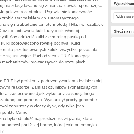
Wyszukiwa
rej nie zdecydowano się zmieniać, dawała sporą część
ła położona centralnie. Pojawiła się konieczność
Wpisz posz
ło zrobić stanowiskiem do automatycznego
ano się na zbadanie tematu metodą TRIZ i w rezultacie
Otóż do testowania kulek użyto ich własnej
Śledź nas 
myśli. Aby odróżnić kulki z centralną pustką od
 kulki poprowadzono równię pochyłą. Kulki
biornika przetestowanych kulek, wszystkie pozostałe
same się usuwając. Pochodząca z TRIZ koncepcja
zych mechanizmów prowadzących do szczupłych
 TRIZ był problem z podtrzymywaniem idealnie stałej
towym reaktorze. Zamiast czujników sygnalizujących
tora, zastosowano dysk wykonany ze specjalnego
ożądanej temperaturze. Wystarczył prosty generator
ewał zanurzony w cieczy dysk, gdy tylko jego
 punktu Curie.
na było odnaleźć najprostsze rozwiązanie, które
 na pomysł poniższej bramy, której cała automatyka
ji?