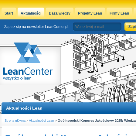
Start
Aktualności
Baza wiedzy
Projekty Lean
Firmy Lean
Zapisz się na newsletter LeanCenter.pl:
Aktualności Lean
Strona główna
>
Aktualności Lean
>
Ogólnopolski Kongres Jakościowy 2025: Wiedza. 