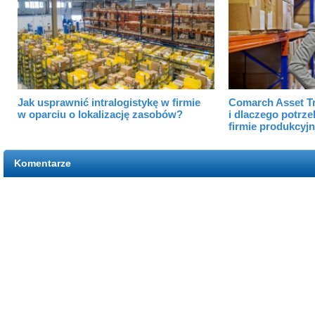
Jak usprawnić intralogistykę w firmie
Comarch Asset Tr
w oparciu o lokalizację zasobów?
i dlaczego potrze
firmie produkcyjn
Komentarze