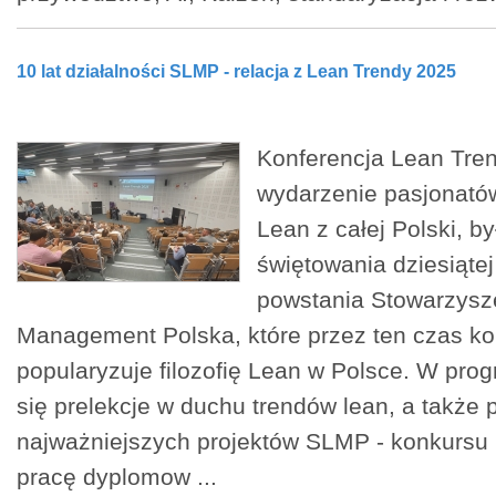
10 lat działalności SLMP - relacja z Lean Trendy 2025
Konferencja Lean Tre
wydarzenie pasjonatów
Lean z całej Polski, b
świętowania dziesiątej
powstania Stowarzysz
Management Polska, które przez ten czas k
popularyzuje filozofię Lean w Polsce. W prog
się prelekcje w duchu trendów lean, a takż
najważniejszych projektów SLMP - konkursu 
pracę dyplomow ...