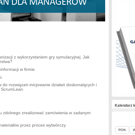
zacji z wykorzystaniem gry symulacyjnej. Jak
rstwa?
nformacji w firmie.
i.
o rozwiązań-inicjowanie działań doskonalących i
em ScrumLean.
Kalendarz k
ywu zdolnego zrealizować zamówienia w zadanym
ateriałów przez proces wytwórczy.
PON