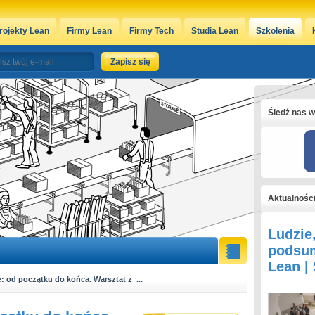
rojekty Lean
Firmy Lean
Firmy Tech
Studia Lean
Szkolenia
Śledź nas w
Aktualnośc
Ludzie
podsum
Lean |
: od początku do końca. Warsztat z ...