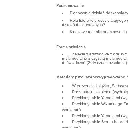
Podsumowanie
Planowanie działań doskonalący
Rola lidera w procesie ciągłego
działań doskonalących?
Kluczowe techniki angażowania 
Forma szkolenia
Zajęcia warsztatowe z grą symul
multimedialna z częścią multimedial
doświadczeń (20% czasu szkolenia)
Materiały przekazane/wypracowane 
W prezencie książka
„Podstaw
Prezentacja szkolenia (wydruk
Przykłady tablic Yamazumi (wy
Przykłady tablic Wizualnego Z
warsztatu)
Przykłady tablic Yamazumi (wy
Przykłady tablic Scrum board 
warsztatu)