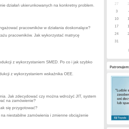
27
ie działań ukierunkowanych na konkretny problem.
3
10
17
ngażować pracowników w działania doskonalące?
24
tażu pracowników. Jak wykorzystać matrycę
31
ukcji z wykorzystaniem SMED. Po co i jak szybko
Patronujem
ukcji z wykorzystaniem wskaźnika OEE.
a. Jak zdecydować czy można wdrożyć JIT, system
wać na zamówienie?
k się przygotować?
na niestabilne zamówienia i zmienne obciążenie