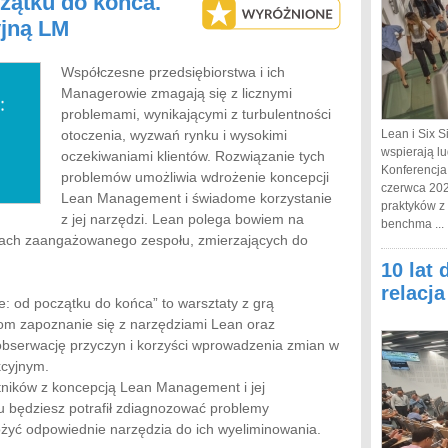
zątku do końca.
yjną LM
Współczesne przedsiębiorstwa i ich
Managerowie zmagają się z licznymi
problemami, wynikającymi z turbulentności
otoczenia, wyzwań rynku i wysokimi
Lean i Six S
wspierają lu
oczekiwaniami klientów. Rozwiązanie tych
Konferencja
problemów umożliwia wdrożenie koncepcji
czerwca 202
Lean Management i świadome korzystanie
praktyków z
z jej narzędzi. Lean polega bowiem na
benchma ...
niach zaangażowanego zespołu, zmierzających do
10 lat 
relacj
: od początku do końca” to warsztaty z grą
kom zapoznanie się z narzędziami Lean oraz
bserwację przyczyn i korzyści wprowadzenia zmian w
kcyjnym.
tników z koncepcją Lean Management i jej
 będziesz potrafił zdiagnozować problemy
ożyć odpowiednie narzędzia do ich wyeliminowania.