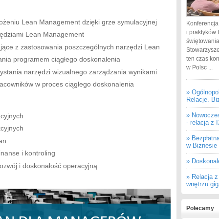
ożeniu Lean Management dzięki grze symulacyjnej
Konferencja
i praktyków 
rzędziami Lean Management
świętowania
kające z zastosowania poszczególnych narzędzi Lean
Stowarzysze
ten czas ko
ania programem ciągłego doskonalenia
w Polsc ...
ystania narzędzi wizualnego zarządzania wynikami
racowników w proces ciągłego doskonalenia
» Ogólnopo
Relacje. Bi
» Nowoczes
kcyjnych
- relacja z
kcyjnych
» Bezpłatn
an
w Biznesie
nanse i kontroling
» Doskonal
ozwój i doskonałość operacyjną
» Relacja 
wnętrzu gi
Polecamy