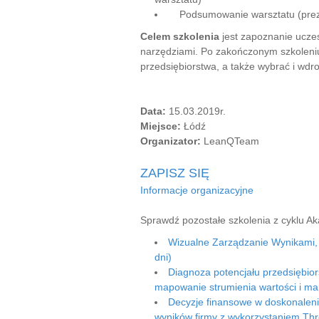
Podsumowanie warsztatu (prezen
Celem szkolenia
jest zapoznanie ucze
narzędziami. Po zakończonym szkoleniu
przedsiębiorstwa, a także wybrać i wdr
Data:
15.03.2019r.
Miejsce:
Łódź
Organizator:
LeanQTeam
ZAPISZ SIĘ
Informacje organizacyjne
Sprawdź pozostałe szkolenia z cyklu 
Wizualne Zarządzanie Wynikami,
dni)
Diagnoza potencjału przedsiębior
mapowanie strumienia wartości i ma
Decyzje finansowe w doskonaleniu
wyników firmy z wykorzystaniem Th