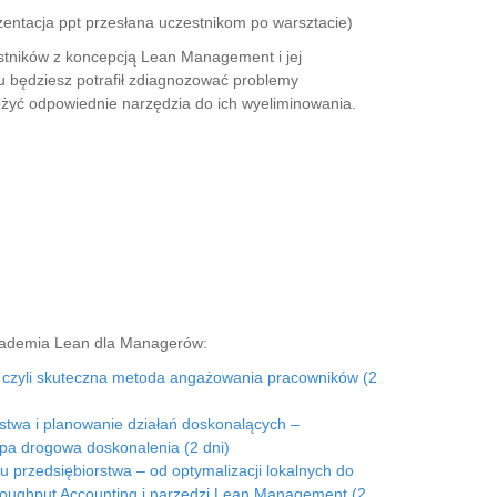
tacja ppt przesłana uczestnikom po warsztacie)
stników z koncepcją Lean Management i jej
 będziesz potrafił zdiagnozować problemy
ożyć odpowiednie narzędzia do ich wyeliminowania.
Akademia Lean dla Managerów:
 czyli skuteczna metoda angażowania pracowników (2
stwa i planowanie działań doskonalących –
pa drogowa doskonalenia (2 dni)
 przedsiębiorstwa – od optymalizacji lokalnych do
roughput Accounting i narzędzi Lean Management (2