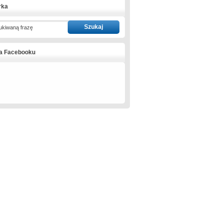
rka
ukiwaną frazę
na Facebooku