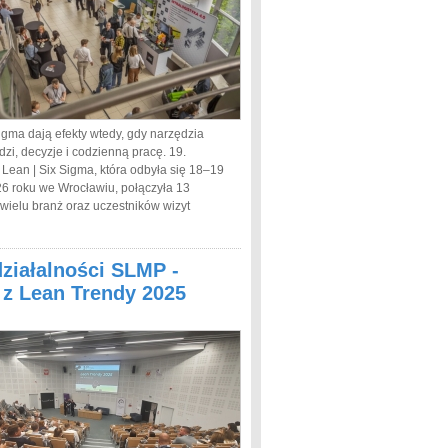
igma dają efekty wtedy, gdy narzędzia
dzi, decyzje i codzienną pracę. 19.
 Lean | Six Sigma, która odbyła się 18–19
6 roku we Wrocławiu, połączyła 13
 wielu branż oraz uczestników wizyt
działalności SLMP -
a z Lean Trendy 2025