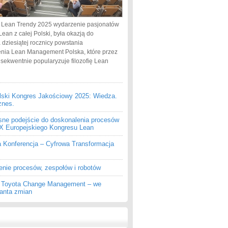
 Lean Trendy 2025 wydarzenie pasjonatów
Lean z całej Polski, była okazją do
 dziesiątej rocznicy powstania
nia Lean Management Polska, które przez
nsekwentnie popularyzuje filozofię Lean
lski Kongres Jakościowy 2025: Wiedza.
znes.
ne podejście do doskonalenia procesów
 IX Europejskiego Kongresu Lean
a Konferencja – Cyfrowa Transformacja
enie procesów, zespołów i robotów
z Toyota Change Management – we
ganta zmian