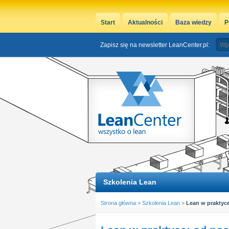
Start
Aktualności
Baza wiedzy
P
Zapisz się na newsletter LeanCenter.pl:
Szkolenia Lean
Strona główna
>
Szkolenia Lean
>
Lean w praktyce