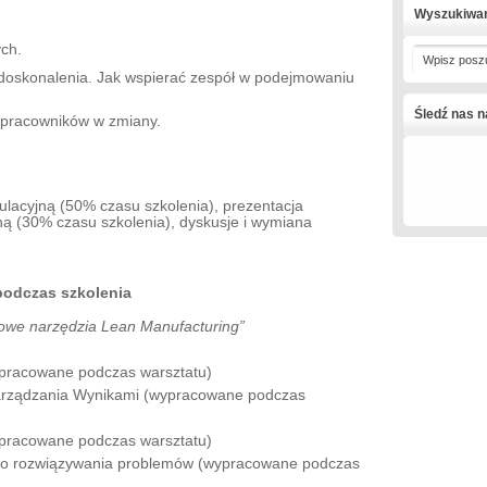
Wyszukiwa
ch.
Wpisz posz
 doskonalenia. Jak wspierać zespół w podejmowaniu
Śledź nas 
pracowników w zmiany.
acyjną (50% czasu szkolenia), prezentacja
ną (30% czasu szkolenia), dyskusje i wymiana
.
podczas szkolenia
owe narzędzia Lean Manufacturing”
)
pracowane podczas warsztatu)
arządzania Wynikami (wypracowane podczas
pracowane podczas warsztatu)
do rozwiązywania problemów (wypracowane podczas