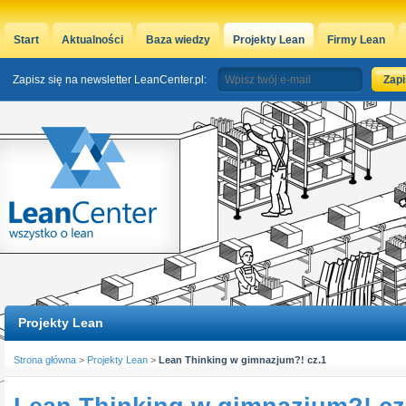
Start
Aktualności
Baza wiedzy
Projekty Lean
Firmy Lean
Zapisz się na newsletter LeanCenter.pl:
Projekty Lean
Strona główna
>
Projekty Lean
>
Lean Thinking w gimnazjum?! cz.1