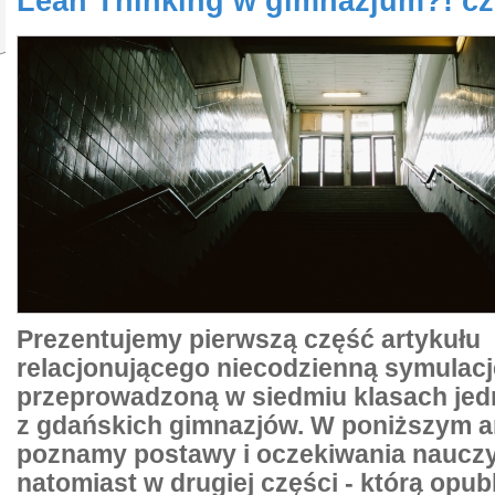
Lean Thinking w gimnazjum?! cz
Prezentujemy pierwszą część artykułu
relacjonującego niecodzienną symulac
przeprowadzoną w siedmiu klasach je
z gdańskich gimnazjów. W poniższym a
poznamy postawy i oczekiwania nauczyc
natomiast w drugiej części - którą opub