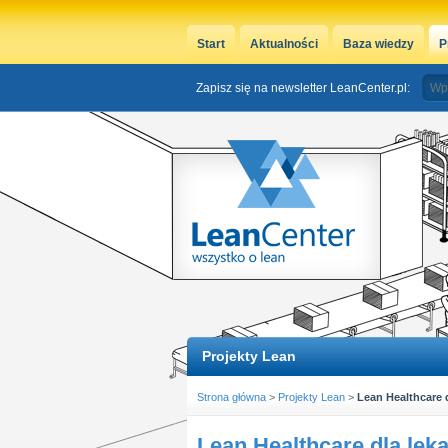
Start
Aktualności
Baza wiedzy
P
Zapisz się na newsletter LeanCenter.pl:
Projekty Lean
Strona główna
>
Projekty Lean
>
Lean Healthcare d
Lean Healthcare dla leka