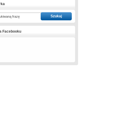
rka
ukiwaną frazę
na Facebooku