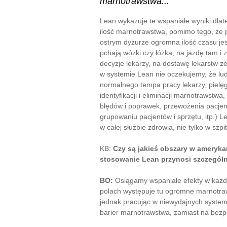
marnotrawstwa..."
Lean wykazuje te wspaniałe wyniki dlat
ilość marnotrawstwa, pomimo tego, że 
ostrym dyżurze ogromna ilość czasu je
pchają wózki czy łóżka, na jazdę tam i
decyzje lekarzy, na dostawę lekarstw ze 
w systemie Lean nie oczekujemy, że lud
normalnego tempa pracy lekarzy, pielęg
identyfikacji i eliminacji marnotrawstw
błędów i poprawek, przewożenia pacjent
grupowaniu pacjentów i sprzętu, itp.) 
w całej służbie zdrowia, nie tylko w szpi
KB:
Czy są jakieś obszary w ameryk
stosowanie Lean przynosi szczególn
BO:
Osiągamy wspaniałe efekty w każdej
polach występuje tu ogromne marnotraw
jednak pracując w niewydajnych system
barier marnotrawstwa, zamiast na bezp