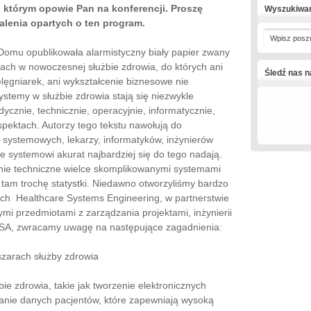
 którym opowie Pan na konferencji. Proszę
Wyszukiwa
alenia opartych o ten program.
Wpisz posz
omu opublikowała alarmistyczny biały papier zwany
ch w nowoczesnej służbie zdrowia, do których ani
Śledź nas 
lęgniarek, ani wykształcenie biznesowe nie
ystemy w służbie zdrowia stają się niezwykle
znie, technicznie, operacyjnie, informatycznie,
aspektach. Autorzy tego tekstu nawołują do
 systemowych, lekarzy, informatyków, inżynierów
e systemowi akurat najbardziej się do tego nadają.
anie techniczne wielce skomplikowanymi systemami
 tam trochę statystki. Niedawno otworzyliśmy bardzo
ch Healthcare Systems Engineering, w partnerstwie
i przedmiotami z zarządzania projektami, inżynierii
USA, zwracamy uwagę na następujące zagadnienia:
zarach służby zdrowia
bie zdrowia, takie jak tworzenie elektronicznych
anie danych pacjentów, które zapewniają wysoką