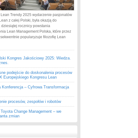
 Lean Trendy 2025 wydarzenie pasjonatów
Lean z całej Polski, była okazją do
 dziesiątej rocznicy powstania
nia Lean Management Polska, które przez
nsekwentnie popularyzuje filozofię Lean
lski Kongres Jakościowy 2025: Wiedza.
znes.
ne podejście do doskonalenia procesów
 IX Europejskiego Kongresu Lean
a Konferencja – Cyfrowa Transformacja
enie procesów, zespołów i robotów
z Toyota Change Management – we
ganta zmian