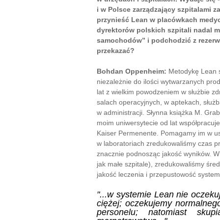
i w Polsce zarządzający szpitalami 
przynieść Lean w placówkach medyc
dyrektorów polskich szpitali nadal m
samochodów” i podchodzić z rezerwą
przekazać?
Bohdan Oppenheim:
Metodykę Lean s
niezależnie do ilości wytwarzanych pro
lat z wielkim powodzeniem w służbie zdr
salach operacyjnych, w aptekach, służb
w administracji. Słynna książka M. Grab
moim uniwersytecie od lat współpracuje
Kaiser Permenente. Pomagamy im w uszc
w laboratoriach zredukowaliśmy czas p
znacznie podnosząc jakość wyników. W dz
jak małe szpitale), zredukowaliśmy śre
jakość leczenia i przepustowość system
"...w systemie Lean nie oczeku
ciężej; oczekujemy normalnego 
personelu; natomiast skupi