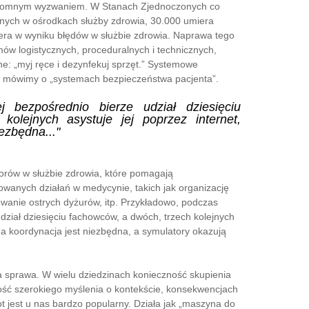
ogromnym wyzwaniem. W Stanach Zjednoczonych co
nych w ośrodkach służby zdrowia, 30.000 umiera
iera w wyniku błędów w służbie zdrowia. Naprawa tego
w logistycznych, proceduralnych i technicznych,
e: „myj ręce i dezynfekuj sprzęt.” Systemowe
ziś mówimy o „systemach bezpieczeństwa pacjenta”.
ej bezpośrednio bierze udział dziesięciu
olejnych asystuje jej poprzez internet,
ezbędna..."
orów w służbie zdrowia, które pomagają
owanych działań w medycynie, takich jak organizację
nowanie ostrych dyżurów, itp. Przykładowo, podczas
udział dziesięciu fachowców, a dwóch, trzech kolejnych
na koordynacja jest niezbędna, a symulatory okazują
a sprawa. W wielu dziedzinach konieczność skupienia
lność szerokiego myślenia o kontekście, konsekwencjach
ot jest u nas bardzo popularny. Działa jak „maszyna do