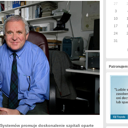
27
3
10
17
24
31
Patronujem
 Systemów promuje doskonalenie szpitali oparte