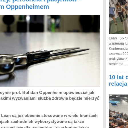
nem Oppenheimem
Lean i Six S
wspierają lu
Konferencja
czerwca 202
praktyków z
benchma ...
10 lat 
relacj
cynie prof. Bohdan Oppenheim opowiedział jak
jakimi wyzwaniami służba zdrowia będzie mierzyć
a Lean są już obecnie stosowane w wielu branżach
ajach zachodnich wykorzystywane są także
- szczęśliwie dla pacjentów - że w końcu także