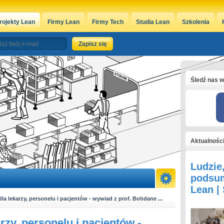
rojekty Lean
Firmy Lean
Firmy Tech
Studia Lean
Szkolenia
Śledź nas w
Aktualnośc
Ludzie
podsum
Lean |
la lekarzy, personelu i pacjentów - wywiad z prof. Bohdane ...
rzy, personelu i pacjentów -