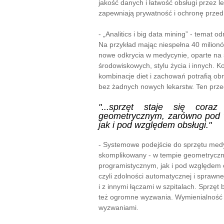
jakość danych i łatwość obsługi przez 
zapewniają prywatność i ochronę przed
- „Analitics i big data mining” - tema
Na przykład mając niespełna 40 milion
nowe odkrycia w medycynie, oparte na 
środowiskowych, stylu życia i innych. 
kombinacje diet i zachowań potrafią o
bez żadnych nowych lekarstw. Ten przedm
"...sprzęt staje się coraz
geometrycznym
, zarówno pod
jak i pod względem obsługi."
- Systemowe podejście do sprzętu medyc
skomplikowany - w tempie geometrycz
programistycznym, jak i pod względem ob
czyli zdolności automatycznej i sprawn
i z innymi łączami w szpitalach. Sprzę
też ogromne wyzwania. Wymienialność 
wyzwaniami.