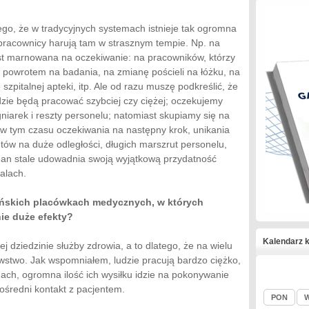
ego, że w tradycyjnych systemach istnieje tak ogromna
pracownicy harują tam w strasznym tempie. Np. na
st marnowana na oczekiwanie: na pracowników, którzy
 z powrotem na badania, na zmianę pościeli na łóżku, na
szpitalnej apteki, itp. Ale od razu muszę podkreślić, że
zie będą pracować szybciej czy ciężej; oczekujemy
niarek i reszty personelu; natomiast skupiamy się na
a, w tym czasu oczekiwania na następny krok, unikania
ów na duże odległości, długich marszrut personelu,
Lean stale udowadnia swoją wyjątkową przydatność
talach.
ańskich placówkach medycznych, w których
ie duże efekty?
Kalendarz k
 dziedzinie służby zdrowia, a to dlatego, że na wielu
stwo. Jak wspomniałem, ludzie pracują bardzo ciężko,
ach, ogromna ilość ich wysiłku idzie na pokonywanie
ośredni kontakt z pacjentem.
PON