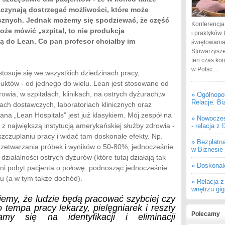
zaczynają dostrzegać możliwości, które może
znych. Jednak możemy się spodziewać, że część
Konferencja
oże mówić „szpital, to nie produkcja
i praktyków 
 do Lean. Co pan profesor chciałby im
świętowania
Stowarzysze
ten czas ko
w Polsc ...
tosuje się we wszystkich dziedzinach pracy,
duktów - od jednego do wielu. Lean jest stosowane od
owia, w szpitalach, klinikach, na ostrych dyżurach,w
» Ogólnopo
Relacje. Bi
ach dostawczych, laboratoriach klinicznych oraz
ana „Lean Hospitals” jest już klasykiem. Mój zespół na
» Nowoczes
 z największą instytucją amerykańskiej służby zdrowia -
- relacja z
zuplaniu pracy i widać tam doskonałe efekty. Np.
» Bezpłatn
rzetwarzania próbek i wyników o 50-80%, jednocześnie
w Biznesie
iałalności ostrych dyżurów (które tutaj działają tak
» Doskonal
dni pobyt pacjenta o połowę, podnosząc jednocześnie
u (a w tym także dochód).
» Relacja 
wnętrzu gi
jemy, że ludzie będą pracować szybciej czy
tempa pracy lekarzy, pielęgniarek i reszty
Polecamy
amy się na identyfikacji i eliminacji