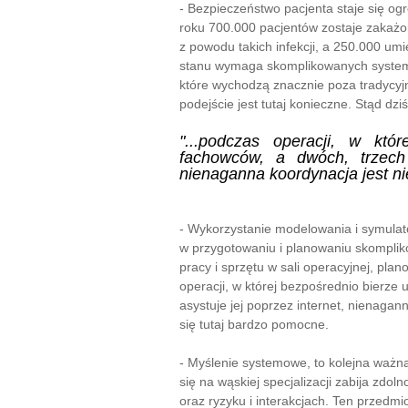
- Bezpieczeństwo pacjenta staje się 
roku 700.000 pacjentów zostaje zakażo
z powodu takich infekcji, a 250.000 um
stanu wymaga skomplikowanych systemó
które wychodzą znacznie poza tradycyjn
podejście jest tutaj konieczne. Stąd d
"...podczas operacji, w któr
fachowców, a dwóch, trzech k
nienaganna koordynacja jest ni
- Wykorzystanie modelowania i symulat
w przygotowaniu i planowaniu skomplik
pracy i sprzętu w sali operacyjnej, pla
operacji, w której bezpośrednio bierze 
asystuje jej poprzez internet, nienagan
się tutaj bardzo pomocne.
- Myślenie systemowe, to kolejna ważn
się na wąskiej specjalizacji zabija zdo
oraz ryzyku i interakcjach. Ten przedmi