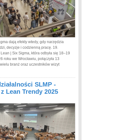
igma dają efekty wtedy, gdy narzędzia
dzi, decyzje i codzienną pracę. 19.
 Lean | Six Sigma, która odbyła się 18–19
6 roku we Wrocławiu, połączyła 13
 wielu branż oraz uczestników wizyt
działalności SLMP -
a z Lean Trendy 2025