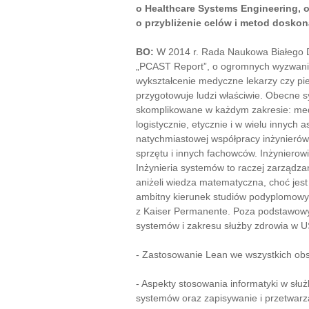
o Healthcare Systems Engineering, o
o przybliżenie celów i metod doskon
BO:
W 2014 r. Rada Naukowa Białego D
„PCAST Report”, o ogromnych wyzwania
wykształcenie medyczne lekarzy czy pie
przygotowuje ludzi właściwie. Obecne s
skomplikowane w każdym zakresie: medyc
logistycznie, etycznie i w wielu innych 
natychmiastowej współpracy inżynierów
sprzętu i innych fachowców. Inżynierowi
Inżynieria systemów to raczej zarządz
aniżeli wiedza matematyczna, choć jest
ambitny kierunek studiów podyplomowy
z Kaiser Permanente. Poza podstawowym
systemów i zakresu służby zdrowia w 
- Zastosowanie Lean we wszystkich obs
- Aspekty stosowania informatyki w służ
systemów oraz zapisywanie i przetwarz