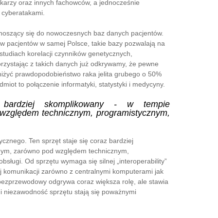
lekarzy oraz innych fachowców, a jednocześnie
 cyberatakami.
t odnoszący się do nowoczesnych baz danych pacjentów.
ów pacjentów w samej Polsce, takie bazy pozwalają na
studiach korelacji czynników genetycznych,
Korzystając z takich danych już odkrywamy, że pewne
bniżyć prawdopodobieństwo raka jelita grubego o 50%
iot to połączenie informatyki, statystyki i medycyny.
 bardziej skomplikowany
- w tempie
 względem technicznym, programistycznym,
znego. Ten sprzęt staje się coraz bardziej
nym, zarówno pod względem technicznym,
sługi. Od sprzętu wymaga się silnej „interoperability”
ej komunikacji zarówno z centralnymi komputerami jak
t bezprzewodowy odgrywa coraz większa rolę, ale stawia
i niezawodność sprzętu stają się poważnymi