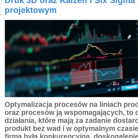
Druk 3D oraz Kaizen i Six Sigma
projektowym
Optymalizacja procesów na liniach pro
oraz procesów ją wspomagających, to 
działania, które mają za zadanie dostar
produkt bez wad i w optymalnym czasie
firma była konkurencyjna, doskonalen