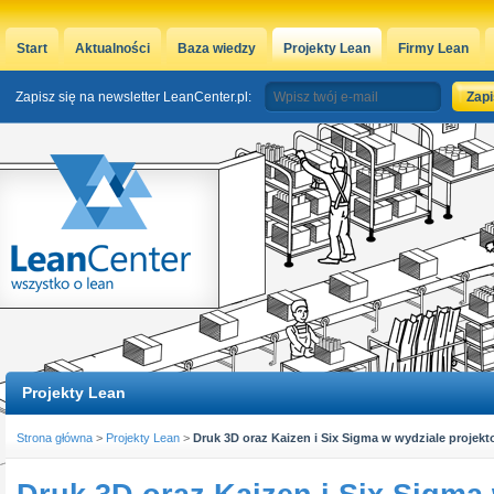
Start
Aktualności
Baza wiedzy
Projekty Lean
Firmy Lean
Zapisz się na newsletter LeanCenter.pl:
Projekty Lean
Strona główna
>
Projekty Lean
>
Druk 3D oraz Kaizen i Six Sigma w wydziale proje