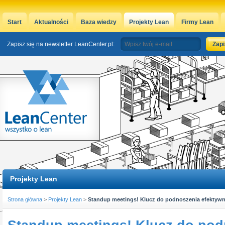
Start
Aktualności
Baza wiedzy
Projekty Lean
Firmy Lean
Zapisz się na newsletter LeanCenter.pl:
Projekty Lean
Strona główna
>
Projekty Lean
>
Standup meetings! Klucz do podnoszenia efektywn