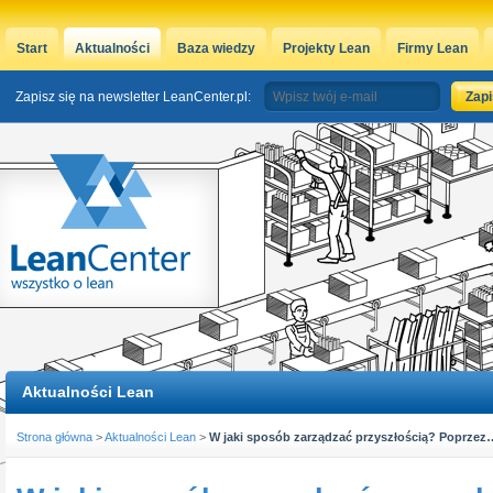
Start
Aktualności
Baza wiedzy
Projekty Lean
Firmy Lean
Zapisz się na newsletter LeanCenter.pl:
Aktualności Lean
Strona główna
>
Aktualności Lean
>
W jaki sposób zarządzać przyszłością? Poprzez… j