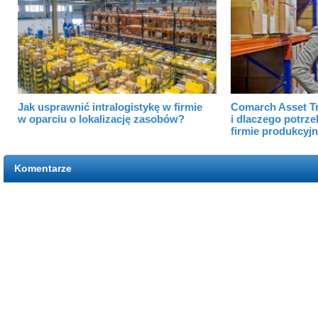
Jak usprawnić intralogistykę w firmie
Comarch Asset Tr
w oparciu o lokalizację zasobów?
i dlaczego potrze
firmie produkcyjn
Komentarze