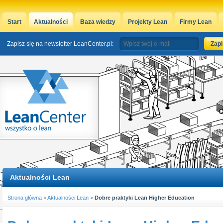
Start
Aktualności
Baza wiedzy
Projekty Lean
Firmy Lean
Zapisz się na newsletter LeanCenter.pl:
Aktualności Lean
Strona główna
>
Aktualności Lean
>
Dobre praktyki Lean Higher Education