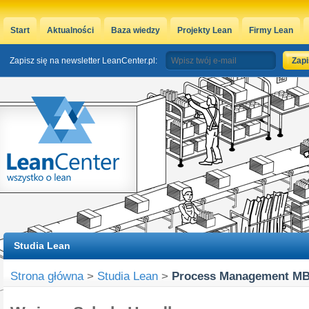
Start
Aktualności
Baza wiedzy
Projekty Lean
Firmy Lean
Zapisz się na newsletter LeanCenter.pl:
Studia Lean
Strona główna
>
Studia Lean
>
Process Management M