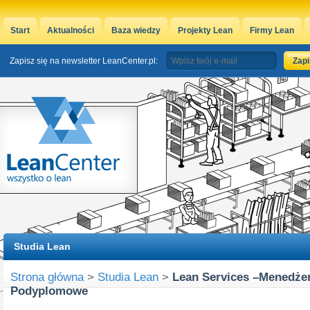
Start
Aktualności
Baza wiedzy
Projekty Lean
Firmy Lean
Zapisz się na newsletter LeanCenter.pl:
Studia Lean
Strona główna
>
Studia Lean
>
Lean Services –Menedżer
Podyplomowe