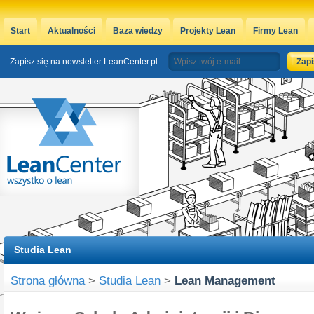
Start
Aktualności
Baza wiedzy
Projekty Lean
Firmy Lean
Zapisz się na newsletter LeanCenter.pl:
Studia Lean
Strona główna
>
Studia Lean
>
Lean Management