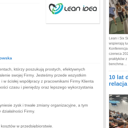
Lean i Six S
wspierają lu
Konferencja
czerwca 202
howska
praktyków z
benchma ...
entach, którzy poszukują prostych, efektywnych
lenie swojej Firmy. Jesteśmy przede wszystkim
10 lat 
i w ścisłej współpracy z pracownikami Firmy Klienta
relacj
ości czasu i pieniędzy oraz lepszego wykorzystania
niesie zysk i trwałe zmiany organizacyjne, a tym
działalności Firmy.
 kosztów w przedsiębiorstwie.