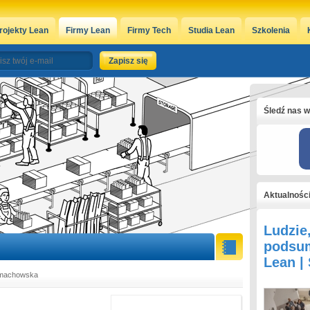
rojekty Lean
Firmy Lean
Firmy Tech
Studia Lean
Szkolenia
Śledź nas w
Aktualnośc
Ludzie
podsum
Lean |
omachowska