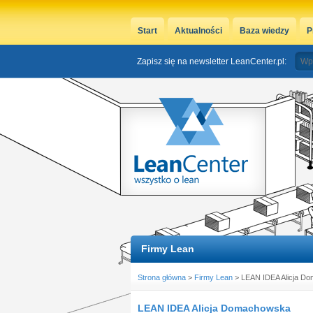
Start
Aktualności
Baza wiedzy
P
Zapisz się na newsletter LeanCenter.pl:
Firmy Lean
Strona główna
>
Firmy Lean
> LEAN IDEA Alicja D
LEAN IDEA Alicja Domachowska