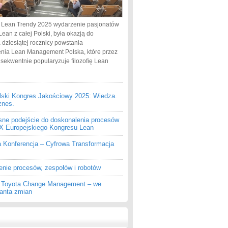
 Lean Trendy 2025 wydarzenie pasjonatów
Lean z całej Polski, była okazją do
 dziesiątej rocznicy powstania
nia Lean Management Polska, które przez
nsekwentnie popularyzuje filozofię Lean
lski Kongres Jakościowy 2025: Wiedza.
znes.
ne podejście do doskonalenia procesów
 IX Europejskiego Kongresu Lean
a Konferencja – Cyfrowa Transformacja
enie procesów, zespołów i robotów
z Toyota Change Management – we
ganta zmian