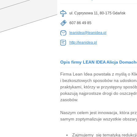
ul. Cyprysowa 11, 80-175 Gdańsk
607 86 49 85
leanidea@leanidea.pl
http://leanidea.pl
Opis firmy LEAN IDEA Alicja Domac
Firma Lean Idea powstała z myślą o Kli
i bezkosztowych sposobów na udoskona
praktykami, którzy w przystępny sposób 
pokazują najprostsze drogi do oszczędn
zasobów.
Naszym celem jest innowacja, która przy
samym zoptymalizuje wszystkie obszary 
Zajmujemy się tematyką redukcji