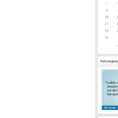
27
3
10
17
24
31
Patronujem