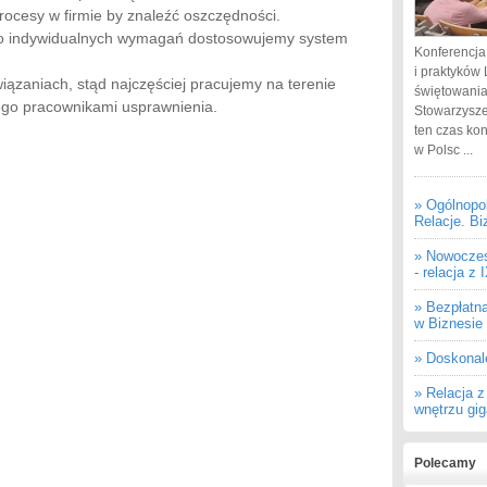
ocesy w firmie by znaleźć oszczędności.
ego indywidualnych wymagań dostosowujemy system
Konferencja
i praktyków 
ązaniach, stąd najczęściej pracujemy na terenie
świętowania
jego pracownikami usprawnienia.
Stowarzysze
ten czas ko
w Polsc ...
» Ogólnopo
Relacje. Bi
» Nowoczes
- relacja z
» Bezpłatn
w Biznesie
» Doskonal
» Relacja 
wnętrzu gi
Polecamy