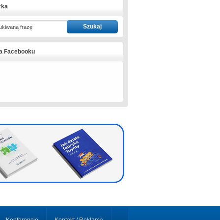
rka
ukiwaną frazę
na Facebooku