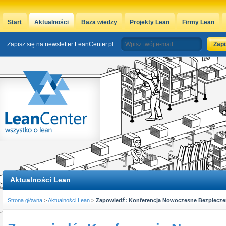
Start
Aktualności
Baza wiedzy
Projekty Lean
Firmy Lean
Zapisz się na newsletter LeanCenter.pl:
Aktualności Lean
Strona główna
>
Aktualności Lean
>
Zapowiedź: Konferencja Nowoczesne Bezpiecz