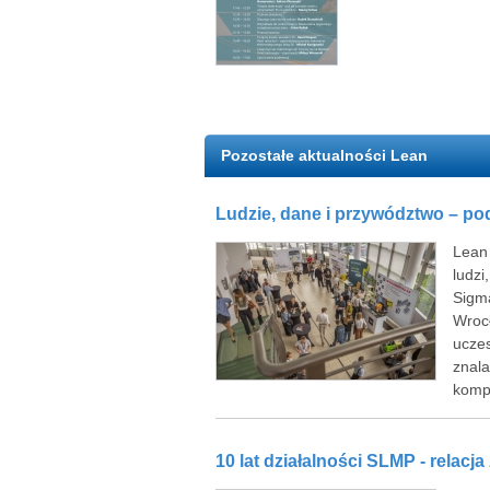
Pozostałe aktualności Lean
Ludzie, dane i przywództwo – po
Lean 
ludzi
Sigma
Wrocł
ucze
znala
kompe
10 lat działalności SLMP - relacj