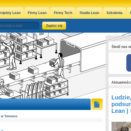
rojekty Lean
Firmy Lean
Firmy Tech
Studia Lean
Szkolenia
Śledź nas w
Aktualnośc
Ludzie
podsum
Lean |
2 w Tenneco