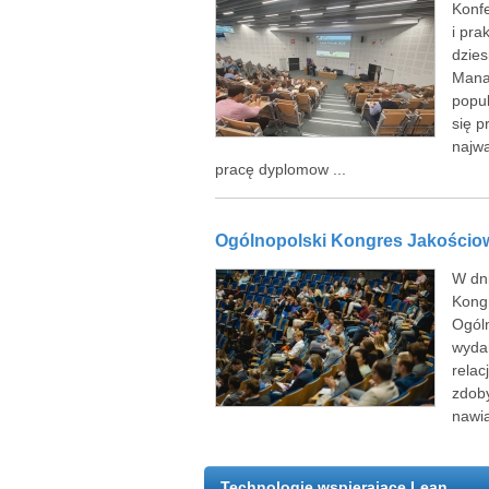
Konf
i pra
dzies
Mana
popul
się p
najwa
pracę dyplomow ...
Ogólnopolski Kongres Jakościowy
W dn
Kongr
Ogól
wydar
relac
zdoby
nawią
Technologie wspierające Lean