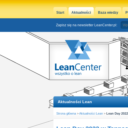
Start
Aktualności
Baza wiedzy
P
Zapisz się na newsletter LeanCenter.pl:
Aktualności Lean
Strona główna
>
Aktualności Lean
>
Lean Day 202