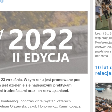
co
Lean i Six S
wspierają lu
Konferencja
czerwca 202
praktyków z
benchma ...
10 lat 
relacj
ż 23 września. W tym roku jest promowane pod
jest dzielenie się najlepszymi praktykami,
mi trudnościami oraz ich rozwiązaniami.
konferencji, podczas której wystąpi czterech
 Adrian Olszewski, Jakub Honorowicz, Kamil Kopacz,