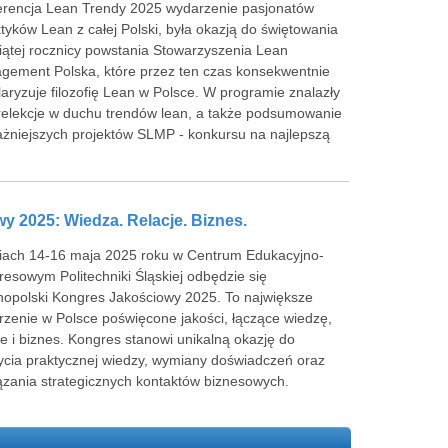
erencja Lean Trendy 2025 wydarzenie pasjonatów
ktyków Lean z całej Polski, była okazją do świętowania
iątej rocznicy powstania Stowarzyszenia Lean
gement Polska, które przez ten czas konsekwentnie
aryzuje filozofię Lean w Polsce. W programie znalazły
relekcje w duchu trendów lean, a także podsumowanie
żniejszych projektów SLMP - konkursu na najlepszą
 2025: Wiedza. Relacje. Biznes.
iach 14-16 maja 2025 roku w Centrum Edukacyjno-
esowym Politechniki Śląskiej odbędzie się
nopolski Kongres Jakościowy 2025. To największe
zenie w Polsce poświęcone jakości, łączące wiedzę,
je i biznes. Kongres stanowi unikalną okazję do
cia praktycznej wiedzy, wymiany doświadczeń oraz
zania strategicznych kontaktów biznesowych.