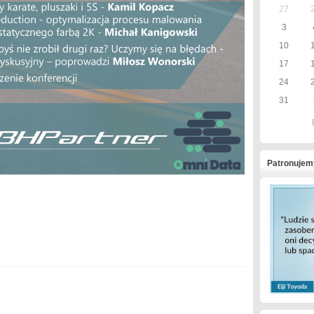
27
3
10
17
24
31
Patronujem