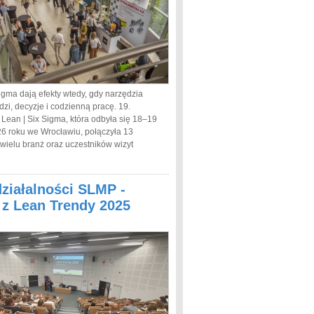
igma dają efekty wtedy, gdy narzędzia
dzi, decyzje i codzienną pracę. 19.
 Lean | Six Sigma, która odbyła się 18–19
6 roku we Wrocławiu, połączyła 13
 wielu branż oraz uczestników wizyt
działalności SLMP -
a z Lean Trendy 2025