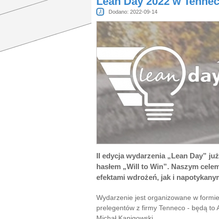
Lean Day 2022 w Tenne
Dodano: 2022-09-14
II edycja wydarzenia „Lean Day” ju
hasłem „Will to Win”. Naszym celem 
efektami wdrożeń, jak i napotykany
Wydarzenie jest organizowane w formie 
prelegentów z firmy Tenneco - będą to
Michał Kanigowski.