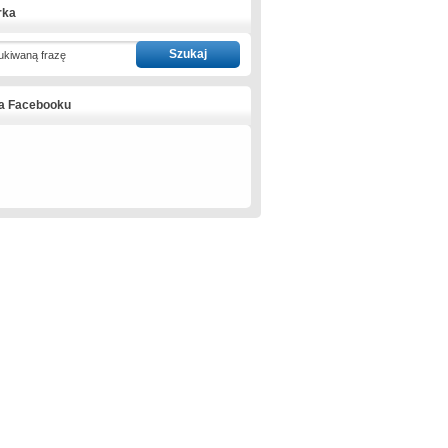
rka
ukiwaną frazę
na Facebooku