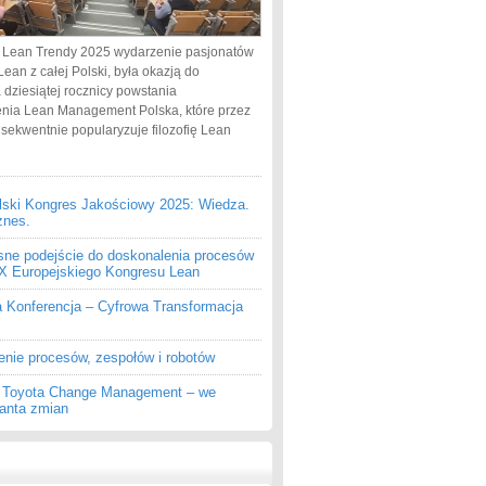
 Lean Trendy 2025 wydarzenie pasjonatów
Lean z całej Polski, była okazją do
 dziesiątej rocznicy powstania
nia Lean Management Polska, które przez
nsekwentnie popularyzuje filozofię Lean
lski Kongres Jakościowy 2025: Wiedza.
znes.
ne podejście do doskonalenia procesów
 IX Europejskiego Kongresu Lean
a Konferencja – Cyfrowa Transformacja
enie procesów, zespołów i robotów
z Toyota Change Management – we
ganta zmian