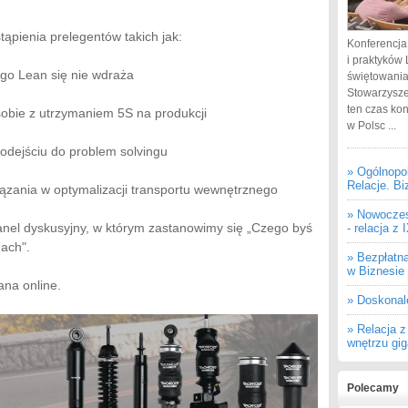
ąpienia prelegentów takich jak:
Konferencja
i praktyków 
ego Lean się nie wdraża
świętowania
Stowarzysze
ten czas ko
sobie z utrzymaniem 5S na produkcji
w Polsc ...
odejściu do problem solvingu
» Ogólnopo
Relacje. Bi
iązania w optymalizacji transportu wewnętrznego
» Nowoczes
anel dyskusyjny, w którym zastanowimy się „Czego byś
- relacja z
dach".
» Bezpłatn
w Biznesie
ana online.
» Doskonal
» Relacja 
wnętrzu gi
Polecamy