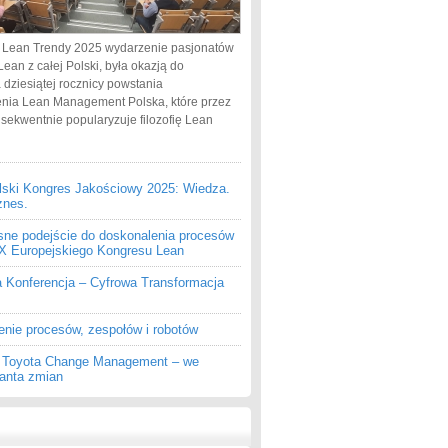
 Lean Trendy 2025 wydarzenie pasjonatów
Lean z całej Polski, była okazją do
 dziesiątej rocznicy powstania
nia Lean Management Polska, które przez
nsekwentnie popularyzuje filozofię Lean
lski Kongres Jakościowy 2025: Wiedza.
znes.
ne podejście do doskonalenia procesów
 IX Europejskiego Kongresu Lean
a Konferencja – Cyfrowa Transformacja
enie procesów, zespołów i robotów
z Toyota Change Management – we
ganta zmian