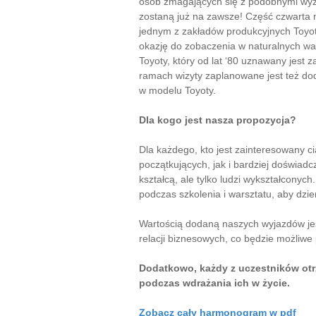
osób zmagających się z podobnymi wyzw
zostaną już na zawsze! Część czwarta
jednym z zakładów produkcyjnych Toyot
okazję do zobaczenia w naturalnych w
Toyoty, który od lat ‘80 uznawany jest
ramach wizyty zaplanowane jest też do
w modelu Toyoty.
Dla kogo jest nasza propozycja?
Dla każdego, kto jest zainteresowany c
początkujących, jak i bardziej doświad
kształcą, ale tylko ludzi wykształcony
podczas szkolenia i warsztatu, aby dzie
Wartością dodaną naszych wyjazdów je
relacji biznesowych, co będzie możliwe
Dodatkowo, każdy z uczestników otr
podczas wdrażania ich w życie.
Zobacz cały harmonogram w pdf