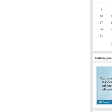
27
3
10
17
24
31
Patronujem