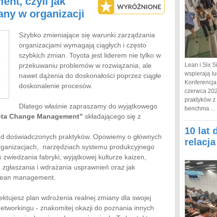
nt, czyli jak
ny w organizacji
Szybko zmieniające się warunki zarządzania
organizacjami wymagają ciągłych i często
szybkich zmian. Toyota jest liderem nie tylko w
przekuwaniu problemów w rozwiązania, ale
Lean i Six S
wspierają lu
nawet dążenia do doskonałości poprzez ciągłe
Konferencja
doskonalenie procesów.
czerwca 202
praktyków z
Dlatego właśnie zapraszamy do wyjątkowego
benchma ...
yota Change Management”
składającego się z
10 lat 
od doświadczonych praktyków. Opowiemy o głównych
relacj
ganizacjach, narzędziach systemu produkcyjnego
zwiedzania fabryki, wyjątkowej kulturze kaizen,
zgłaszania i wdrażania usprawnień oraz jak
ę lean management.
ektujesz plan wdrożenia realnej zmiany dla swojej
networkingu - znakomitej okazji do poznania innych