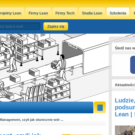
rojekty Lean
Firmy Lean
Firmy Tech
Studia Lean
Szkolenia
Śledź nas w
Aktualnośc
Ludzie
podsum
Lean |
anagement, czyli jak skutecznie wdr ...