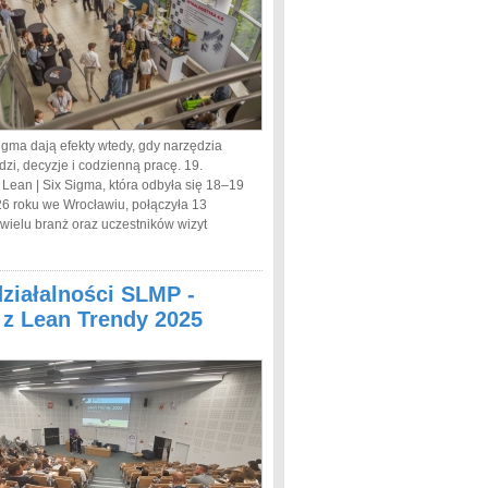
igma dają efekty wtedy, gdy narzędzia
dzi, decyzje i codzienną pracę. 19.
 Lean | Six Sigma, która odbyła się 18–19
6 roku we Wrocławiu, połączyła 13
 wielu branż oraz uczestników wizyt
działalności SLMP -
a z Lean Trendy 2025