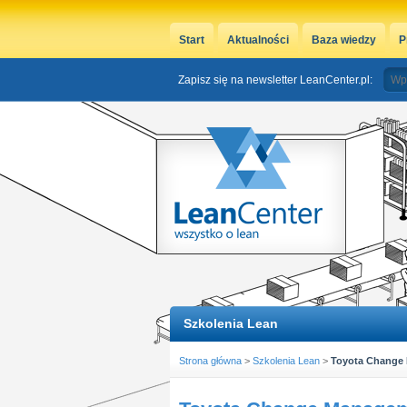
Start
Aktualności
Baza wiedzy
P
Zapisz się na newsletter LeanCenter.pl:
Szkolenia Lean
Strona główna
>
Szkolenia Lean
>
Toyota Change M