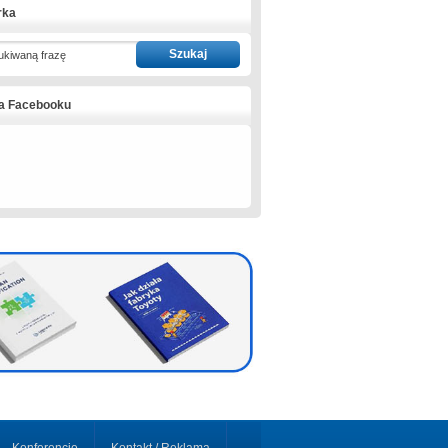
rka
ukiwaną frazę
na Facebooku