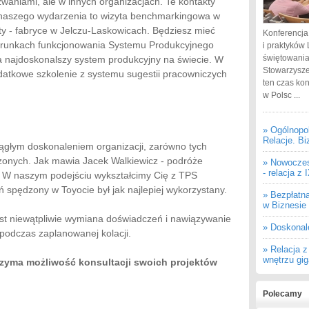
aniami, ale w innych organizacjach. Te kontakty
 naszego wydarzenia to wizyta benchmarkingowa w
y - fabryce w Jelczu-Laskowicach. Będziesz mieć
Konferencja
arunkach funkcjonowania Systemu Produkcyjnego
i praktyków 
świętowania
 za najdoskonalszy system produkcyjny na świecie. W
Stowarzysze
datkowe szkolenie z systemu sugestii pracowniczych
ten czas ko
w Polsc ...
» Ogólnopo
Relacje. Bi
iągłym doskonaleniem organizacji, zarówno tych
czonych. Jak mawia Jacek Walkiewicz - podróże
» Nowoczes
- relacja z
ch. W naszym podejściu wykształcimy Cię z TPS
ń spędzony w Toyocie był jak najlepiej wykorzystany.
» Bezpłatn
w Biznesie
st niewątpliwie wymiana doświadczeń i nawiązywanie
» Doskonal
 podczas zaplanowanej kolacji.
» Relacja 
wnętrzu gi
zyma możliwość konsultacji swoich projektów
Polecamy