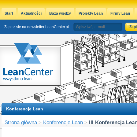
Start
Aktualności
Baza wiedzy
Projekty Lean
Firmy Lean
Zapisz się na newsletter LeanCenter.pl:
Konferencje Lean
Strona główna
>
Konferencje Lean
>
III Konferencja Lea